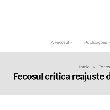
A Fecosul
Publicações
Início
»
Fecos
Fecosul critica reajuste