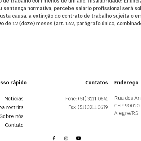
to de trabalho com menos de um ano. Insalubridade: Enuncia
u sentença normativa, percebe salário profissional será so
justa causa, a extinção do contrato de trabalho sujeita o
vo de 12 (doze) meses (art. 142, parágrafo único, combinado
sso rápido
Contatos
Endereço
Rua dos An
Notícias
Fone: (51) 3211.0641
CEP 90020
ea restrita
Fax: (51) 3211.0679
Alegre/RS
Sobre nós
Contato