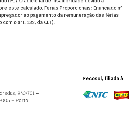
do nº17 O adicional de insalubridade devido a
bre este calculado. Férias Proporcionais: Enunciado nº
 empregador ao pagamento da remuneração das férias
 com o art. 132, da CLT).
Fecosul, filiada à
dradas, 943/701 –
-005 – Porto