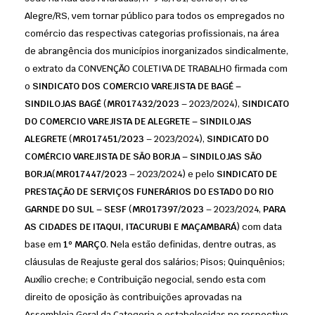
Alegre/RS, vem tornar público para todos os empregados no
comércio das respectivas categorias profissionais, na área
de abrangência dos municípios inorganizados sindicalmente,
o extrato da CONVENÇÃO COLETIVA DE TRABALHO firmada com
o
SINDICATO DOS COMERCIO VAREJISTA DE BAGÉ –
SINDILOJAS BAGÉ
(
MR017432/2023
– 2023/2024),
SINDICATO
DO COMERCIO VAREJISTA DE ALEGRETE – SINDILOJAS
ALEGRETE
(
MR017451/2023
– 2023/2024),
SINDICATO DO
COMÉRCIO VAREJISTA DE SÃO BORJA – SINDILOJAS SÃO
BORJA
(
MR017447/2023
– 2023/2024) e pelo
SINDICATO DE
PRESTAÇÃO DE SERVIÇOS FUNERÁRIOS DO ESTADO DO RIO
GARNDE DO SUL – SESF
(
MR017397/2023
– 2023/2024,
PARA
AS CIDADES DE ITAQUI, ITACURUBI E MAÇAMBARÁ
) com data
base em
1º MARÇO
. Nela estão definidas, dentre outras, as
cláusulas de Reajuste geral dos salários; Pisos; Quinquênios;
Auxílio creche; e Contribuição negocial, sendo esta com
direito de oposição às contribuições aprovadas na
Assembleia Geral da Categoria e estabelecidas no respectivo