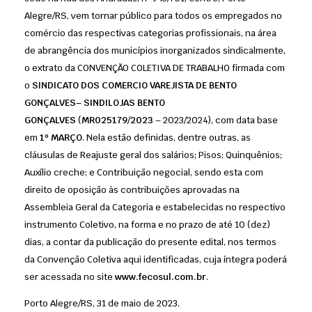
Alegre/RS, vem tornar público para todos os empregados no
comércio das respectivas categorias profissionais, na área
de abrangência dos municípios inorganizados sindicalmente,
o extrato da CONVENÇÃO COLETIVA DE TRABALHO firmada com
o
SINDICATO DOS COMERCIO VAREJISTA DE BENTO
GONÇALVES– SINDILOJAS BENTO
GONÇALVES
(
MR025179/2023
– 2023/2024), com data base
em
1º MARÇO
. Nela estão definidas, dentre outras, as
cláusulas de Reajuste geral dos salários; Pisos; Quinquênios;
Auxílio creche; e Contribuição negocial, sendo esta com
direito de oposição às contribuições aprovadas na
Assembleia Geral da Categoria e estabelecidas no respectivo
instrumento Coletivo, na forma e no prazo de até 10 (dez)
dias, a contar da publicação do presente edital, nos termos
da Convenção Coletiva aqui identificadas, cuja íntegra poderá
ser acessada no site
www.fecosul.com.br
.
Porto Alegre/RS, 31 de maio de 2023.