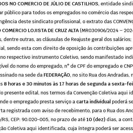
OS NO COMERCIO DE JÚLIO DE CASTILHOS
, entidade sind
ar público para todos os empregados no comércio das respe
rangência deste sindicato profissional, o extrato das CON
 COMERCIO LOJISTA DE CRUZ ALTA
(MR030906/2024 – 202
s, dentre outras, as cláusulas de Reajuste geral dos salários;
ial, sendo esta com direito de oposição às contribuições ap
 no respectivo instrumento Coletivo, sendo manifestado in
legível do nome do empregado, n° de CPF do empregado e CN
assinado na sede da
FEDERAÇÃO
, no sito Rua dos Andradas, 
as
8 horas e 30 minutos às 17 horas de segunda a sexta-fe
do presente edital, nos termos da Convenção Coletiva aqui 
onde o empregado presta serviço a
carta
individual
poderá se
ta registrada com aviso de recebimento, para o Rua dos Andr
re/RS, CEP: 90.020-005, no prazo de até
10 (dez)
dias, a cont
ão Coletiva aqui identificada, cuja íntegra poderá ser aces