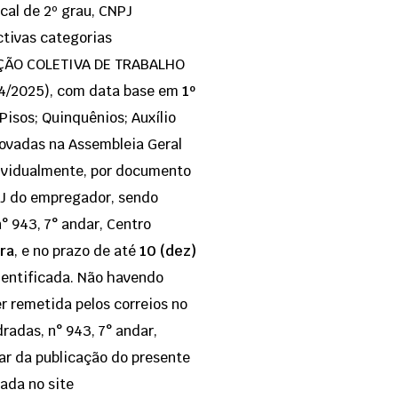
ical de 2º grau, CNPJ
ctivas categorias
VENÇÃO COLETIVA DE TRABALHO
4/2025), com data base em
1º
 Pisos; Quinquênios; Auxílio
rovadas na Assembleia Geral
dividualmente, por documento
PJ do empregador, sendo
n° 943, 7° andar, Centro
ira
, e no prazo de até
10 (dez)
identificada. Não havendo
r remetida pelos correios no
adas, n° 943, 7° andar,
ar da publicação do presente
sada no site