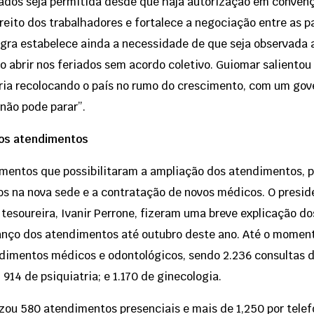
ados seja permitida desde que haja autorização em convenç
reito dos trabalhadores e fortalece a negociação entre as p
egra estabelece ainda a necessidade de que seja observada 
ão abrir nos feriados sem acordo coletivo. Guiomar salient
ia recolocando o país no rumo do crescimento, com um gove
 não pode parar”.
dos atendimentos
imentos que possibilitaram a ampliação dos atendimentos, p
ços na nova sede e a contratação de novos médicos. O presi
 a tesoureira, Ivanir Perrone, fizeram uma breve explicação d
lanço dos atendimentos até outubro deste ano. Até o moment
mentos médicos e odontológicos, sendo 2.236 consultas de 
; 914 de psiquiatria; e 1.170 de ginecologia.
zou 580 atendimentos presenciais e mais de 1,250 por telef