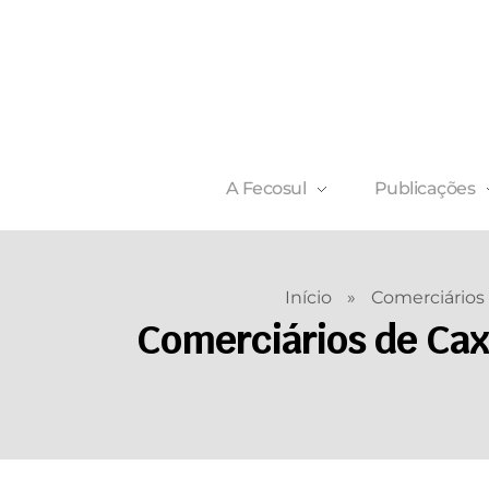
A Fecosul
Publicações
Início
»
Comerciários
Comerciários de Cax