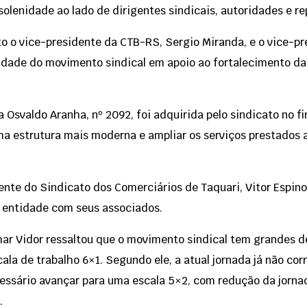
 solenidade ao lado de dirigentes sindicais, autoridades e 
 o vice-presidente da CTB-RS, Sergio Miranda, e o vice-pre
idade do movimento sindical em apoio ao fortalecimento da
a Osvaldo Aranha, nº 2092, foi adquirida pelo sindicato no f
ma estrutura mais moderna e ampliar os serviços prestados 
dente do Sindicato dos Comerciários de Taquari, Vitor Espin
 entidade com seus associados.
r Vidor ressaltou que o movimento sindical tem grandes des
scala de trabalho 6×1. Segundo ele, a atual jornada já não co
cessário avançar para uma escala 5×2, com redução da jorn
.