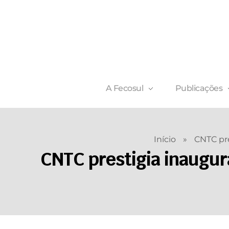
A Fecosul
Publicações
Início
»
CNTC pre
CNTC prestigia inaugur