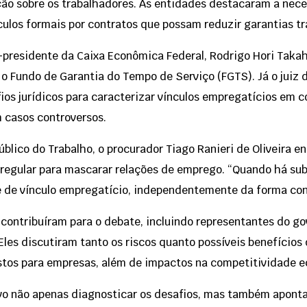
ão sobre os trabalhadores. As entidades destacaram a nece
nculos formais por contratos que possam reduzir garantias tr
e-presidente da Caixa Econômica Federal, Rodrigo Hori Takah
e o Fundo de Garantia do Tempo de Serviço (FGTS). Já o juiz
ios jurídicos para caracterizar vínculos empregatícios em 
 casos controversos.
blico do Trabalho, o procurador Tiago Ranieri de Oliveira e
irregular para mascarar relações de emprego. “Quando há su
 de vínculo empregatício, independentemente da forma cont
ontribuíram para o debate, incluindo representantes do gov
Eles discutiram tanto os riscos quanto possíveis benefício
ustos para empresas, além de impactos na competitividade 
vo não apenas diagnosticar os desafios, mas também apont