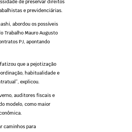
ssidade de preservar direitos
abalhistas e previdenciárias.
ashi, abordou os possíveis
 do Trabalho Mauro Augusto
contratos PJ, apontando
nfatizou que a pejotização
bordinação, habitualidade e
ratual”, explicou.
erno, auditores fiscais e
s do modelo, como maior
econômica.
ar caminhos para